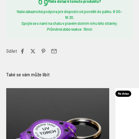
Máte dotaz k tomuto produktu?
Naše zákaznická podpora je k dispozici od pondělí do pátku: 8:00–
18:30.
Spojte se s námi na chatu v pravém dolním rohu této stránky.
Průměrná doba reakce: 15min
Sdílet
Na dotaz