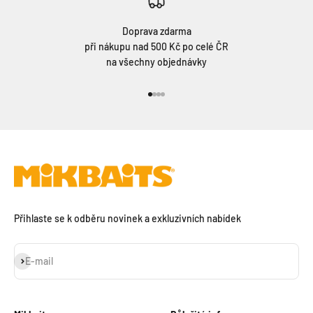
Doprava zdarma
při nákupu nad 500 Kč po celé ČR
na všechny objednávky
Přejít na položku 1
Přejít na položku 2
Přejít na položku 3
Přejít na položku 4
Přihlaste se k odběru novinek a exkluzivních nabídek
Přihlásit se k odběru
E-mail