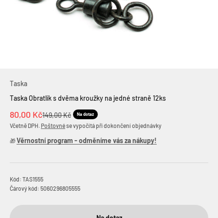
Taska
Taska Obratlík s dvěma kroužky na jedné straně 12ks
Prodejní cena
80,00 Kč
Běžná cena
149,00 Kč
Na dotaz
Včetně DPH.
Poštovné
se vypočítá při dokončení objednávky
Věrnostní program - odměníme vás za nákupy!
🎁
Kód: TAS1555
Čárový kód: 5060296805555
Na dotaz