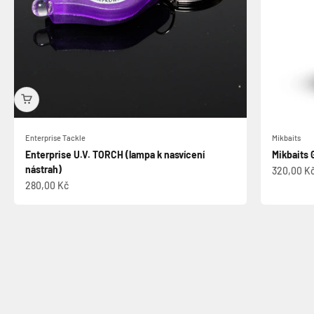
Enterprise Tackle
Mikbaits
Enterprise U.V. TORCH (lampa k nasvícení
Mikbaits 
nástrah)
Prodejní 
320,00 K
Prodejní cena
280,00 Kč
Vyberte si boilies