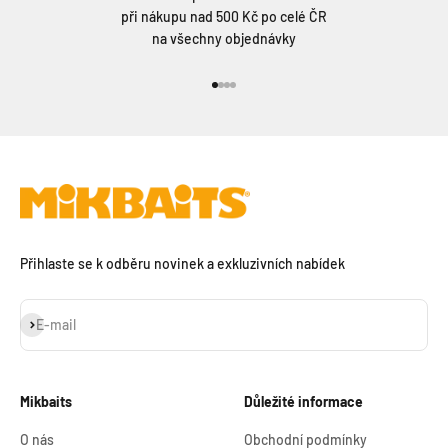
při nákupu nad 500 Kč po celé ČR
na všechny objednávky
Přejít na položku 1
Přejít na položku 2
Přejít na položku 3
Přejít na položku 4
Přihlaste se k odběru novinek a exkluzivních nabídek
Přihlásit se k odběru
E-mail
Mikbaits
Důležité informace
O nás
Obchodní podmínky