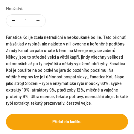
Množství:
Fanatica Koi je zcela netradiční a neokoukané boilie. Tato příchuť
má základ v rybině, ale najdete v ní i ovocné a kořeněné podtóny.
Z řady Fanatica patří určitě k těm, na které je nejvíce záběrů.
Někdy jsou to středně velcí a větší kapři, jindy všechny velikosti
od menších až po ty největší a někdy vyloženě obří ryby. Fanatica
Koi je použitelná od brzkého jara do pozdního podzimu. Na
většině výprav lze její účinnost pospat slovy_ Fanatica Koi, šlape
jako stroj! Složení – rybí a enzymatické rybí moučky 60%, sypké
extrakty 10%, atraktory 9%, ptačí zoby 12%, mléčné a vaječné
proteiny 9%, Ultra esence, tekuté potravy, esenciální oleje, tekuté
rybí extrakty, tekutý prezervativ, čerstvá vejce.
Přidat do košíku