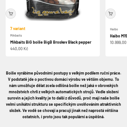
7 variant
Haibo
Mikbaits
Haibo M1
Mikbaits BiG boilie BigB Broskev Black pepper
Prodejní 
10.999,00
Prodejní cena
440,00 Kč
Boilie vyrábíme původními postupy s velkým podílem ruční práce.
V podstatě jde o poctivou domácí výrobu ve větším objemu. To
nám umožňuje dělat zcela odlišná boilie než jaká v obrovských
množstvích chrlí z velkých automatických strojů. Vedle složení
surovin a jejich kvality je to další z důvodů, proč mají naše boilie
velmi unikátní strukturu se specifickým uvolňováním atraktivních
složek. Ve vodě se chovají a pracují jinak než naprostá většina
ostatních, i proto jsou tak populární a úspěšná.