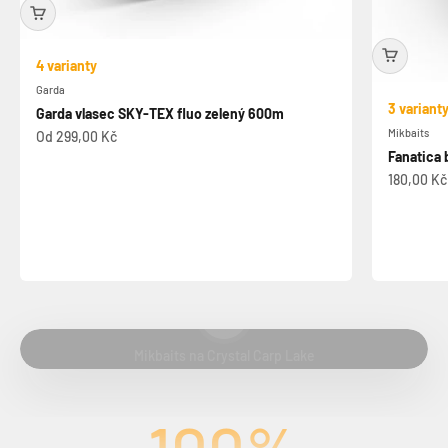
4 varianty
Garda
3 variant
Garda vlasec SKY-TEX fluo zelený 600m
Mikbaits
Prodejní cena
Od 299,00 Kč
Fanatica 
Prodejní 
180,00 Kč
Přehrát video
Mikbaits na Crystal Carp Lake