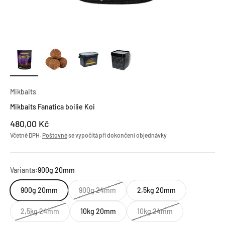
Mikbaits
Mikbaits Fanatica boilie Koi
Prodejní cena
480,00 Kč
Včetně DPH.
Poštovné
se vypočítá při dokončení objednávky
Varianta:
900g 20mm
900g 20mm
900g 24mm
2,5kg 20mm
2,5kg 24mm
10kg 20mm
10kg 24mm